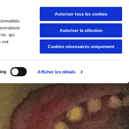

06 85 66 80 17
Autoriser tous les cookies
Contact
:
Artiste.cb@orange.fr

ionnalités
formations
Autoriser la sélection
yse, qui
s ont
Cookies nécessaires uniquement
ing
Afficher les détails