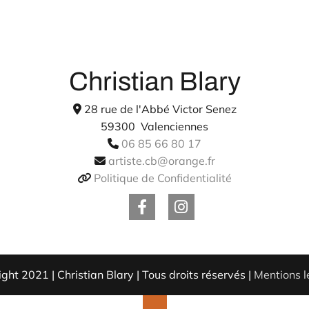
Christian Blary
28 rue de l'Abbé Victor Senez

59300 Valenciennes
06 85 66 80 17

artiste.cb@orange.fr

Politique de Confidentialité

ght 2021 | Christian Blary | Tous droits réservés |
Mentions l